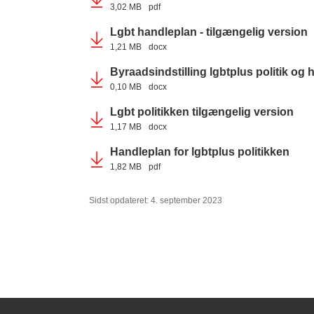
3,02 MB
pdf
Lgbt handleplan - tilgængelig version
1,21 MB
docx
Byraadsindstilling lgbtplus politik og
0,10 MB
docx
Lgbt politikken tilgængelig version
1,17 MB
docx
Handleplan for lgbtplus politikken
1,82 MB
pdf
Sidst opdateret: 4. september 2023